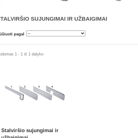
TALVIRŠIO SUJUNGIMAI IR UŽBAIGIMAI
ūšiuoti pagal
odomas 1 - 1 iš 1 dalyko
Stalviršio sujungimai ir
užbaigimai...