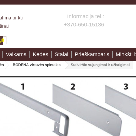
Informacija tel.:
lima pirkti
+370-650-15136
tinai
gti
Vaikams
Kėdės
Stalai
Prieškambaris
Minkšti 
lės
BODENA virtuvės spinteles
Stalviršio sujungimai ir užbaigimai