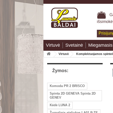
Ga
išsimokė
Prisijun
Virtuvė
Svetainė
Miegamasis
Virtuvė
Komplektuojamos spinte
Žymos:
Komoda PR 2 BRISCO
Spinta 2D GENEVA Spinta 2D
GENEV
Kėdė LUNA 2
Žurnalinis staliukas LA01 B-TE