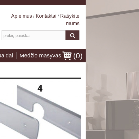
Apie mus
Kontaktai
Rašykite
/
/
mums
(
0
)
baldai
Medžio masyvas