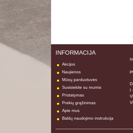
INFORMACIJA
I
Akcijos
p
Naujienos
Mūsų parduotuvės
D
Susisiekite su mumis
I
Pristatymas
V
V
Prekių grąžinimas
Apie mus
Baldų naudojimo instrukcija