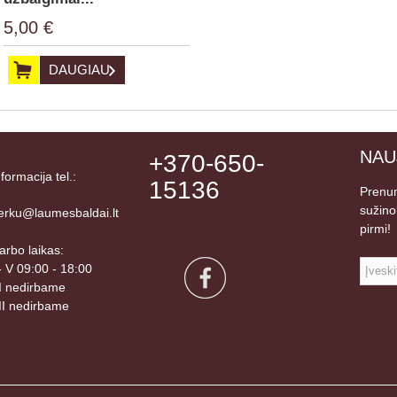
5,00 €
DAUGIAU
NAU
+370-650-
nformacija tel.:
15136
Prenum
sužino
erku@laumesbaldai.lt
pirmi!
arbo laikas:
 - V 09:00 - 18:00
I nedirbame
II nedirbame