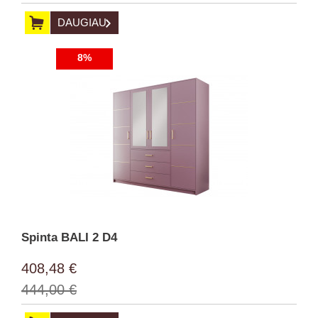
DAUGIAU
8%
Spinta BALI 2 D4
408,48 €
444,00 €