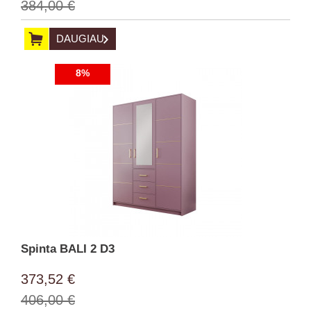
384,00 €
DAUGIAU
8%
Spinta BALI 2 D3
373,52 €
406,00 €