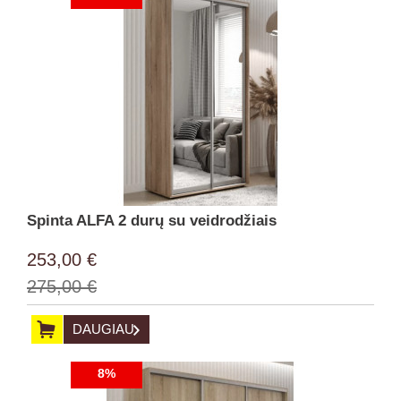
Spinta ALFA 2 durų su veidrodžiais
253,00 €
275,00 €
DAUGIAU
8%