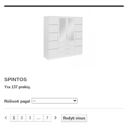
SPINTOS
Yra 137 prekių.
Rūšiuoti pagal
1
2
3
...
7
Rodyti visus