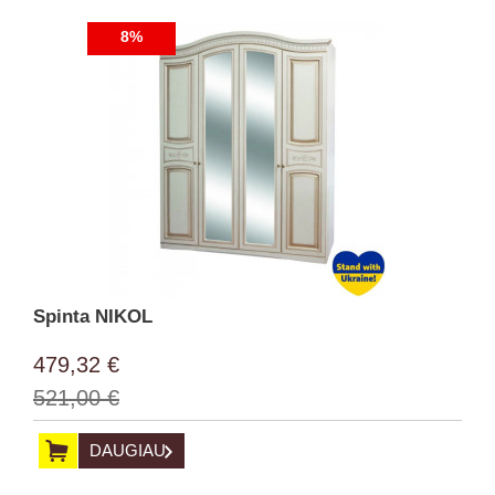
8%
Spinta NIKOL
479,32 €
521,00 €
DAUGIAU