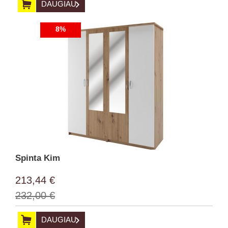
DAUGIAU
8%
Spinta Kim
213,44 €
232,00 €
DAUGIAU