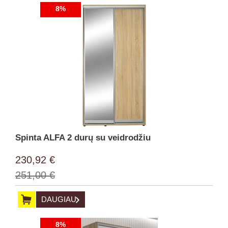
8%
Spinta ALFA 2 durų su veidrodžiu
230,92 €
251,00 €
DAUGIAU
8%