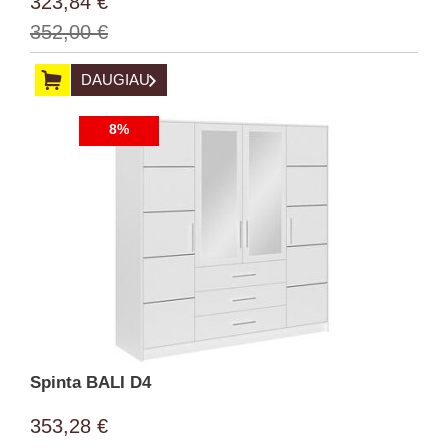
323,84 €
352,00 €
DAUGIAU
8%
Spinta BALI D4
353,28 €