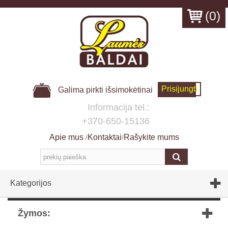
(
0
)
Prisijungti
Galima pirkti išsimokėtinai
Informacija tel.:
+370-650-15136
Apie mus
Kontaktai
Rašykite mums
/
/
Kategorijos
Žymos: