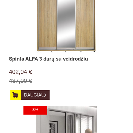
Spinta ALFA 3 durų su veidrodžiu
402,04 €
437,00 €
DAUGIAU
8%