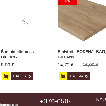
8%
Šoninis plintusas
Stalviršis BODENA, BATI
BIFFANY
BIFFANY
8,00 €
14,72 €
16,00 €
DAUGIAU
DAUGIAU
NAU
+370-650-
nformacija tel.: