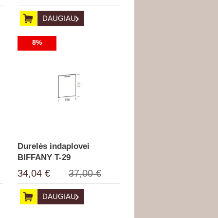
DAUGIAU
8%
Durelės indaplovei
BIFFANY T-29
34,04 €
37,00 €
DAUGIAU