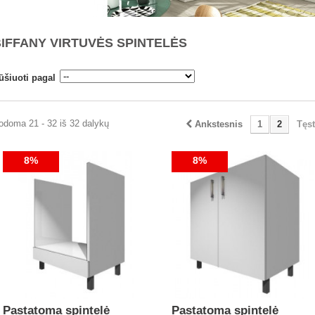
BIFFANY VIRTUVĖS SPINTELĖS
ūšiuoti pagal
odoma 21 - 32 iš 32 dalykų
Ankstesnis
1
2
Tęst
8%
8%
Pastatoma spintelė
Pastatoma spintelė