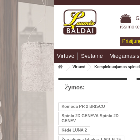
Ga
išsimokė
Prisijun
Virtuvė
Svetainė
Miegamasis
Virtuvė
Komplektuojamos spinte
Žymos:
Komoda PR 2 BRISCO
Spinta 2D GENEVA Spinta 2D
GENEV
Kėdė LUNA 2
Žurnalinis staliukas LA01 B-TE