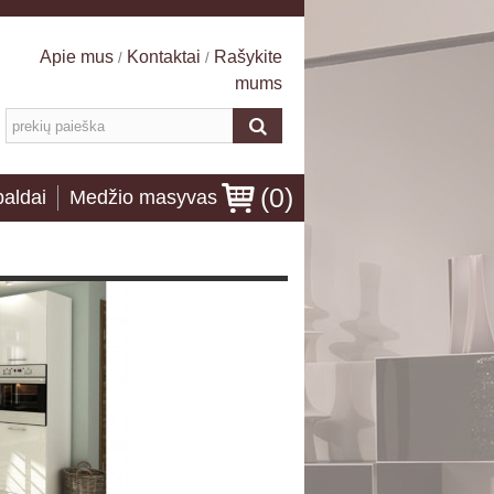
Apie mus
Kontaktai
Rašykite
/
/
mums
(
0
)
baldai
Medžio masyvas