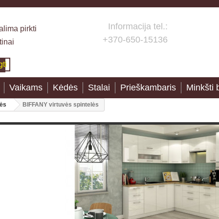
Informacija tel.:
lima pirkti
+370-650-15136
tinai
gti
Vaikams
Kėdės
Stalai
Prieškambaris
Minkšti 
lės
BIFFANY virtuvės spintelės