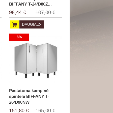
BIFFANY T-24/D80Z...
98,44 €
107,00 €
DAUGIAU
8%
Pastatoma kampinė
spintelė BIFFANY T-
26/D90NW
151,80 €
165,00 €