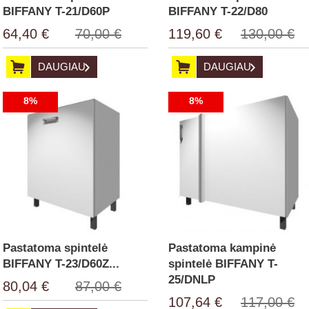
BIFFANY T-21/D60P
BIFFANY T-22/D80
64,40 €
70,00 €
119,60 €
130,00 €
DAUGIAU
DAUGIAU
8%
8%
Pastatoma spintelė
Pastatoma kampinė
BIFFANY T-23/D60Z...
spintelė BIFFANY T-
25/DNLP
80,04 €
87,00 €
107,64 €
117,00 €