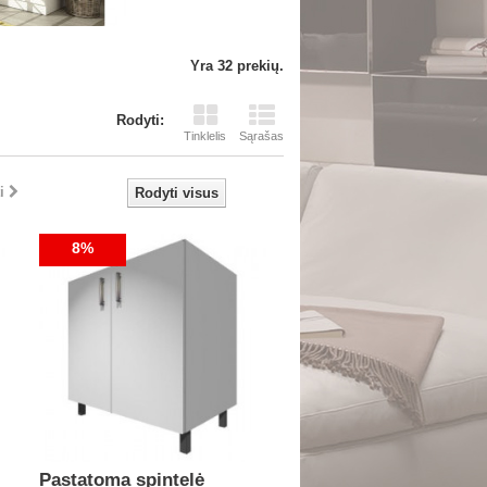
Yra 32 prekių.
Rodyti:
Tinklelis
Sąrašas
i
Rodyti visus
8%
Pastatoma spintelė