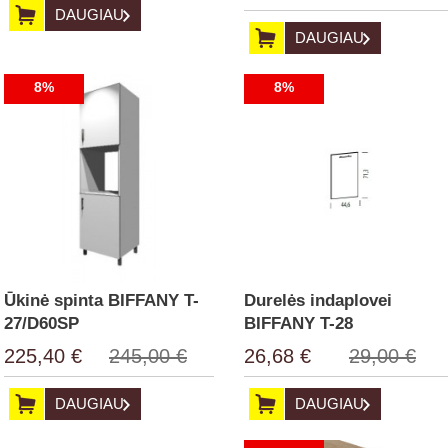
DAUGIAU
DAUGIAU
8%
8%
Ūkinė spinta BIFFANY T-
Durelės indaplovei
27/D60SP
BIFFANY T-28
225,40 €
245,00 €
26,68 €
29,00 €
DAUGIAU
DAUGIAU