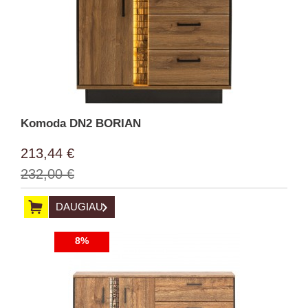
Komoda DN2 BORIAN
213,44 €
232,00 €
DAUGIAU
8%