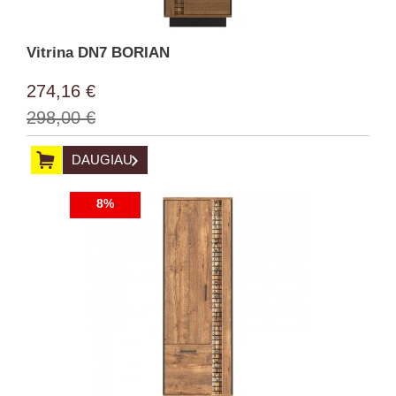
Vitrina DN7 BORIAN
274,16 €
298,00 €
DAUGIAU
8%