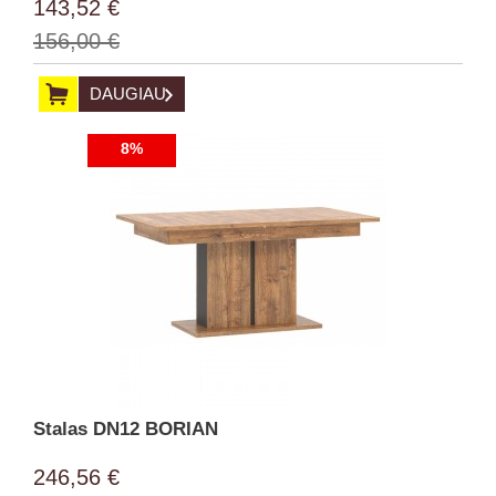
143,52 €
156,00 €
DAUGIAU
8%
Stalas DN12 BORIAN
246,56 €