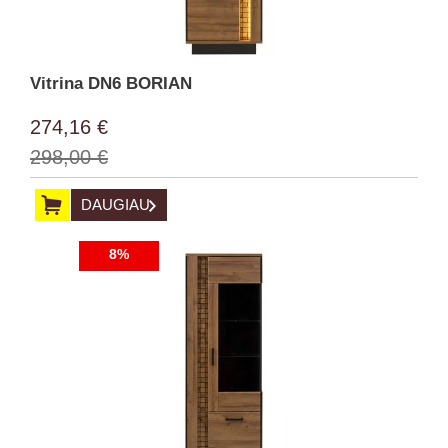
Vitrina DN6 BORIAN
274,16 €
298,00 €
DAUGIAU
8%