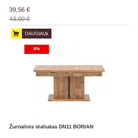
39,56 €
43,00 €
DAUGIAU
8%
Žurnalinis staliukas DN11 BORIAN