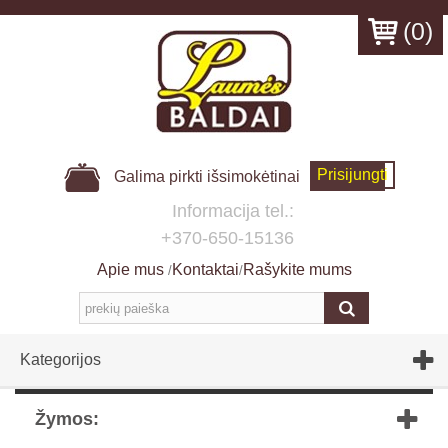
(
0
)
Prisijungti
Galima pirkti išsimokėtinai
Informacija tel.:
+370-650-15136
Apie mus
Kontaktai
Rašykite mums
/
/
Kategorijos
Žymos: