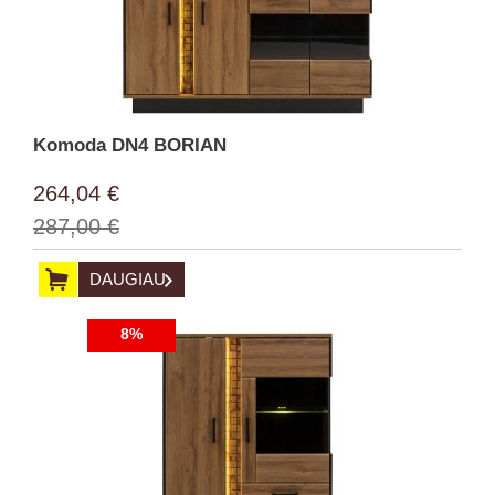
Komoda DN4 BORIAN
264,04 €
287,00 €
DAUGIAU
8%