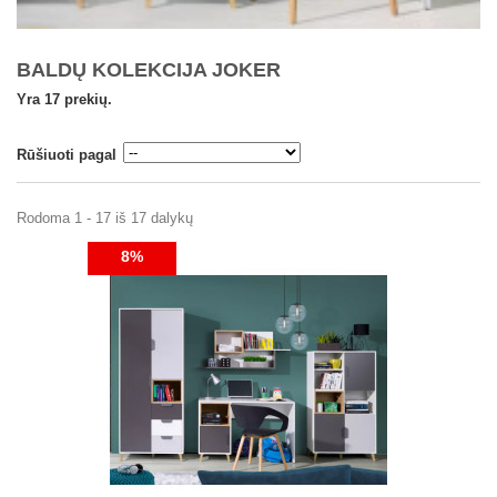
BALDŲ KOLEKCIJA JOKER
Yra 17 prekių.
Rūšiuoti pagal
Rodoma 1 - 17 iš 17 dalykų
8%