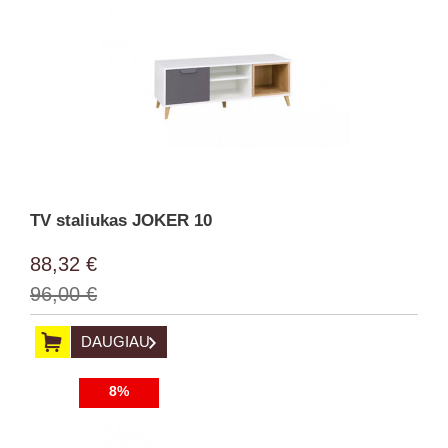
TV staliukas JOKER 10
88,32 €
96,00 €
DAUGIAU
8%