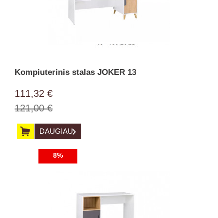
Kompiuterinis stalas JOKER 13
111,32 €
121,00 €
DAUGIAU
8%