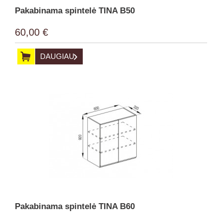
Pakabinama spintelė TINA B50
60,00 €
DAUGIAU
Pakabinama spintelė TINA B60