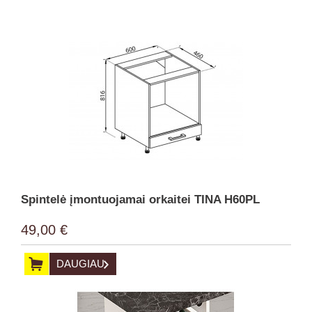
Spintelė įmontuojamai orkaitei TINA H60PL
49,00 €
DAUGIAU