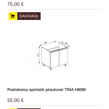
75,00 €
DAUGIAU
Pastatoma spintelė plautuvei TINA H60M
55,00 €