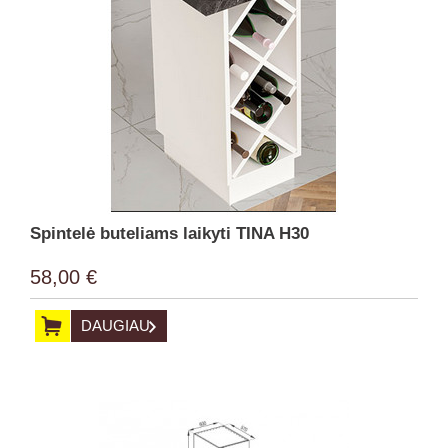
Spintelė buteliams laikyti TINA H30
58,00 €
DAUGIAU