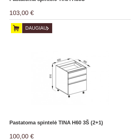
103,00 €
DAUGIAU
Pastatoma spintelė TINA H60 3Š (2+1)
100,00 €