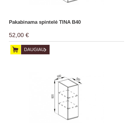
Pakabinama spintelė TINA B40
52,00 €
DAUGIAU