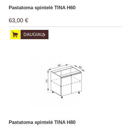
Pastatoma spintelė TINA H60
63,00 €
DAUGIAU
Pastatoma spintelė TINA H80