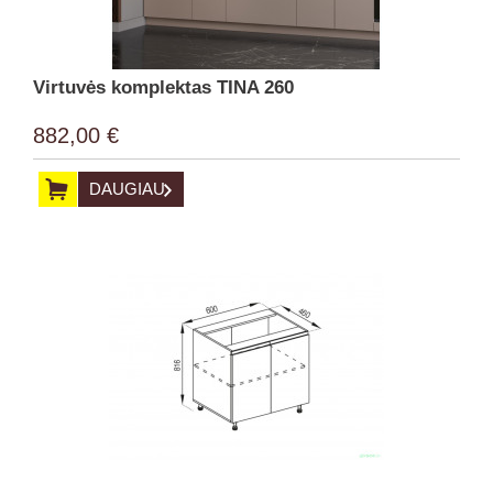
Virtuvės komplektas TINA 260
882,00 €
DAUGIAU