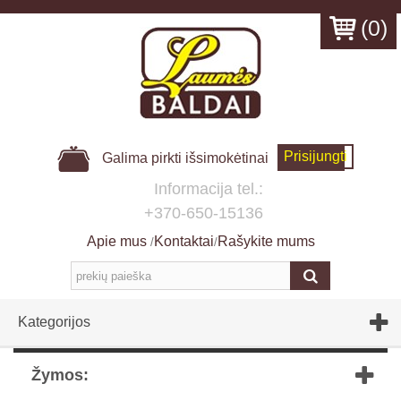
(
0
)
Prisijungti
Galima pirkti išsimokėtinai
Informacija tel.:
+370-650-15136
Apie mus
Kontaktai
Rašykite mums
/
/
Kategorijos
Žymos: