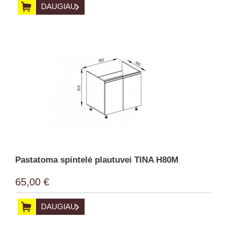
DAUGIAU
Pastatoma spintelė plautuvei TINA H80M
65,00 €
DAUGIAU