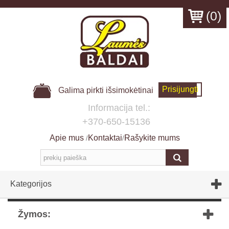
(
0
)
Prisijungti
Galima pirkti išsimokėtinai
Informacija tel.:
+370-650-15136
Apie mus
Kontaktai
Rašykite mums
/
/
Kategorijos
Žymos: