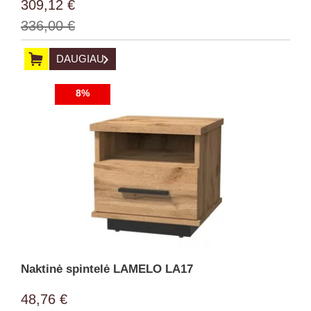
309,12 €
336,00 €
DAUGIAU
8%
Naktinė spintelė LAMELO LA17
48,76 €