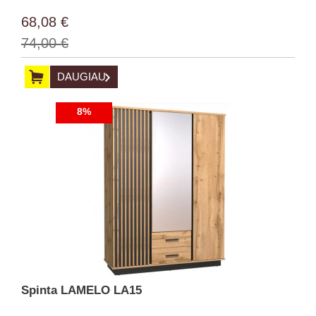
68,08 €
74,00 €
DAUGIAU
8%
Spinta LAMELO LA15