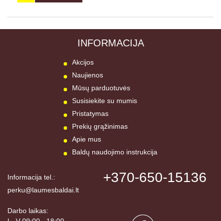
INFORMACIJA
Akcijos
Naujienos
Mūsų parduotuvės
Susisiekite su mumis
Pristatymas
Prekių grąžinimas
Apie mus
Baldų naudojimo instrukcija
+370-650-15136
Informacija tel.:
perku@laumesbaldai.lt
Darbo laikas:
I - V 09:00 - 18:00