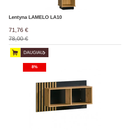
Lentyna LAMELO LA10
71,76 €
78,00 €
DAUGIAU
8%