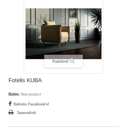
Padidinti
Fotelis KUBA
Būklė:
New product
Dalintis Facebook'e!
Spausdinti