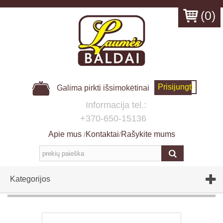
(
0
)
Prisijungti
Galima pirkti išsimokėtinai
Informacija tel.:
+370-650-15136
Apie mus
Kontaktai
Rašykite mums
/
/
Kategorijos