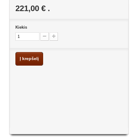
221,00 €
.
Kiekis
Į krepšelį