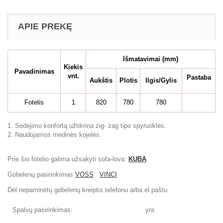
APIE PREKĘ
Išmatavimai
(mm)
Kiekis
Pavadinimas
vnt.
Pastaba
Aukštis
Plotis
Ilgis/Gylis
Fotelis
1
820
780
780
1. Sedėjimo konfortą užtikrina zig- zag tipo spyruoklės.
2. Naudojamos medinės kojelės.
Prie šio fotelio galima užsakyti sofa-lova:
KUBA
Gobelenų pasirinkimas
VOSS
VINCI
Dėl nepaminėtų gobelenų kreiptis telefonu arba el.paštu.
Spalvų pasirinkimas:
yra