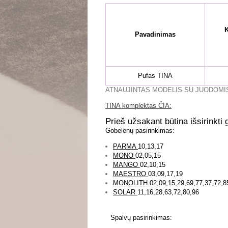
K
Pavadinimas
Pufas TINA
ATNAUJINTAS MODELIS SU JUODOMI
TINA komplektas ČIA:
Prieš užsakant būtina išsirinkti 
Gobelenų pasirinkimas:
PARMA
10,13,17
MONO
02,05,15
MANGO
02,10,15
MAESTRO
03,09,17,19
MONOLITH
02,09,15,29,69,77,37,72,8
SOLAR
11,16,28,63,72,80,96
Spalvų pasirinkimas: