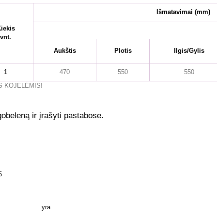
Išmatavimai
(mm)
iekis
vnt.
Aukštis
Plotis
Ilgis/Gylis
1
470
550
550
S KOJELĖMIS!
gobeleną ir įrašyti pastabose.
5
yra