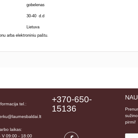
gobelenas
30-40 d.d
Lietuva
onu arba elektroniniu paštu.
NAU
+370-650-
nformacija tel.:
15136
Prenum
sužino
erku@laumesbaldai.lt
pirmi!
arbo laikas:
 - V 09:00 - 18:00