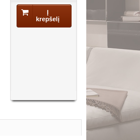
Į
krepšelį