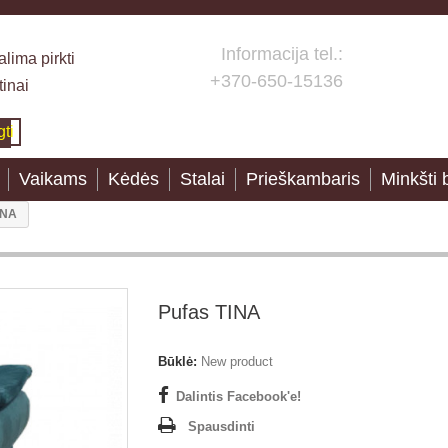
Informacija tel.:
lima pirkti
+370-650-15136
tinai
gti
Vaikams
Kėdės
Stalai
Prieškambaris
Minkšti 
INA
Pufas TINA
Būklė:
New product
Dalintis Facebook'e!
Spausdinti