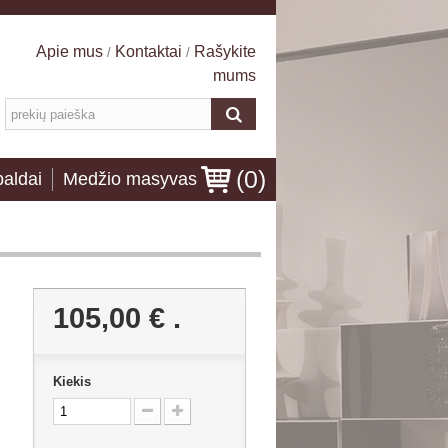
Apie mus
Kontaktai
Rašykite
/
/
mums
(
0
)
baldai
Medžio masyvas
105,00 €
.
Kiekis