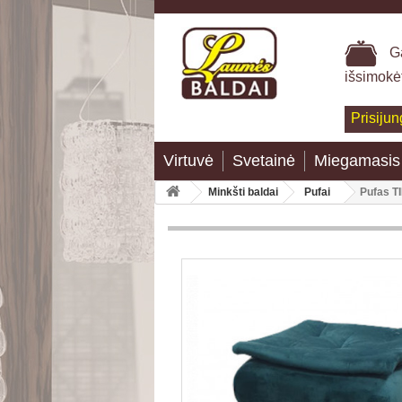
Ga
išsimokė
Prisijun
Virtuvė
Svetainė
Miegamasis
Minkšti baldai
Pufai
Pufas T