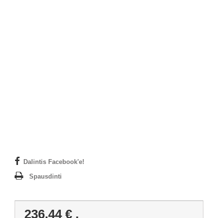
Dalintis Facebook'e!
Spausdinti
236,44 €
.