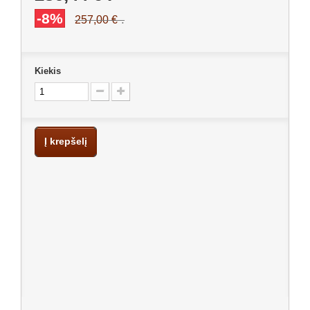
-8%
.
257,00 €
Kiekis
Į krepšelį