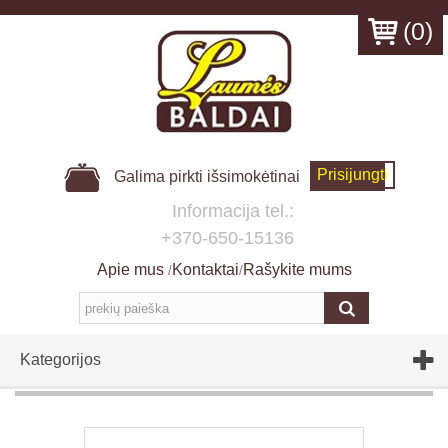
(
0
)
Prisijungti
Galima pirkti išsimokėtinai
Informacija tel.:
+370-650-15136
Apie mus
Kontaktai
Rašykite mums
/
/
Kategorijos