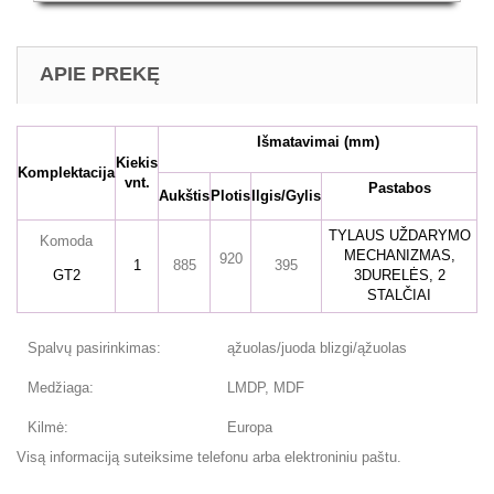
APIE PREKĘ
Išmatavimai
(mm)
Kiekis
Komplektacija
vnt.
Pastabos
Aukštis
Plotis
Ilgis/Gylis
TYLAUS UŽDARYMO
Komoda
MECHANIZMAS,
920
1
885
395
GT2
3DURELĖS, 2
STALČIAI
Spalvų pasirinkimas:
ąžuolas/juoda blizgi/ąžuolas
Medžiaga:
LMDP, MDF
Kilmė:
Europa
Visą informaciją suteiksime telefonu arba elektroniniu paštu.