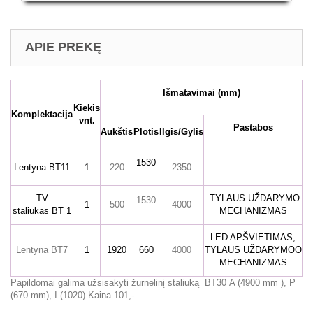
APIE PREKĘ
Išmatavimai
(mm)
Kiekis
Komplektacija
vnt.
Pastabos
Aukštis
Plotis
Ilgis/Gylis
1530
Lentyna BT11
1
220
2350
TV
TYLAUS UŽDARYMO
1530
1
500
4000
staliukas BT 1
MECHANIZMAS
LED APŠVIETIMAS,
Lentyna BT7
1
1920
660
4000
TYLAUS UŽDARYMOO
MECHANIZMAS
Papildomai galima užsisakyti žurnelinį staliuką BT30 A (4900 mm ), P
(670 mm), I (1020) Kaina 101,-