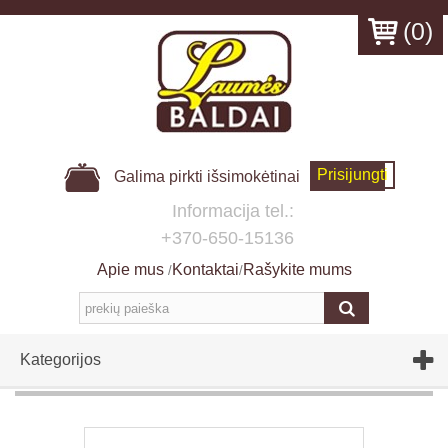
(
0
)
Prisijungti
Galima pirkti išsimokėtinai
Informacija tel.:
+370-650-15136
Apie mus
Kontaktai
Rašykite mums
/
/
Kategorijos