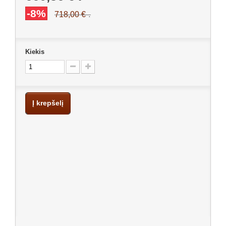
-8%
.
718,00 €
Kiekis
Į krepšelį