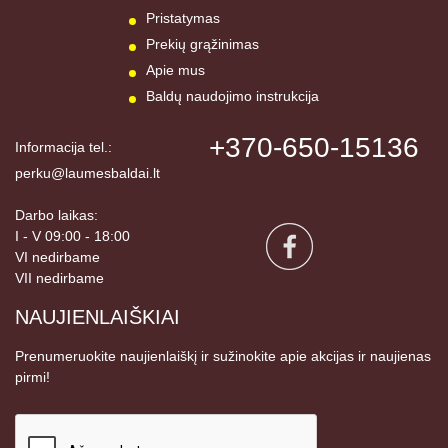
Pristatymas
Prekių grąžinimas
Apie mus
Baldų naudojimo instrukcija
+370-650-15136
Informacija tel.:
perku@laumesbaldai.lt
Darbo laikas:
I - V 09:00 - 18:00
VI nedirbame
VII nedirbame
NAUJIENLAIŠKIAI
Prenumeruokite naujienlaiškį ir sužinokite apie akcijas ir naujienas
pirmi!