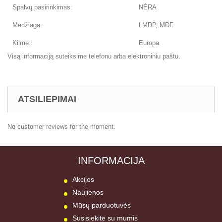
Spalvų pasirinkimas:
NĖRA
Medžiaga:
LMDP, MDF
Kilmė:
Europa
Visą informaciją suteiksime telefonu arba elektroniniu paštu.
ATSILIEPIMAI
No customer reviews for the moment.
INFORMACIJA
Akcijos
Naujienos
Mūsų parduotuvės
Susisiekite su mumis