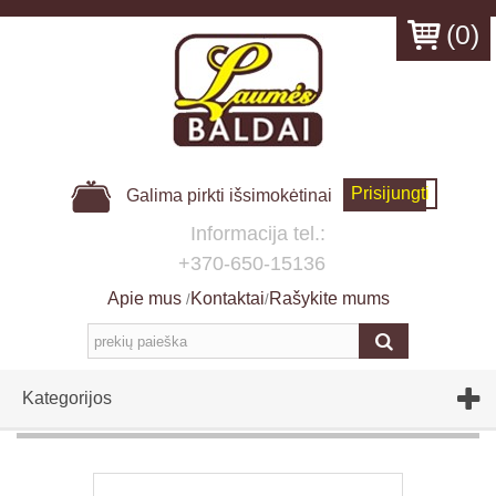
(
0
)
Prisijungti
Galima pirkti išsimokėtinai
Informacija tel.:
+370-650-15136
Apie mus
Kontaktai
Rašykite mums
/
/
Kategorijos