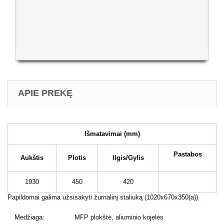
APIE PREKĘ
Išmatavimai
(mm)
Pastabos
Aukštis
Plotis
Ilgis/Gylis
1930
450
420
Papildomai galima užsisakyti žurnalinį staliuką (1020x670x350(a))
Medžiaga:
MFP plokštė, aliuminio kojelės