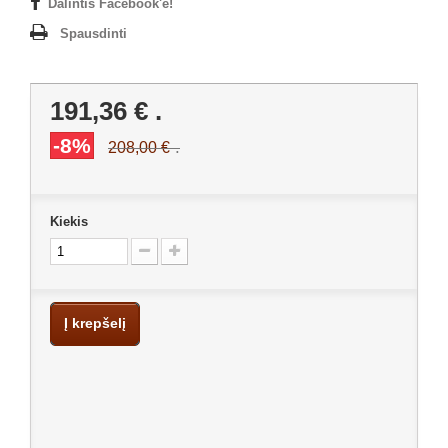
Dalintis Facebook'e!
Spausdinti
191,36 €
.
-8%
.
208,00 €
Kiekis
Į krepšelį