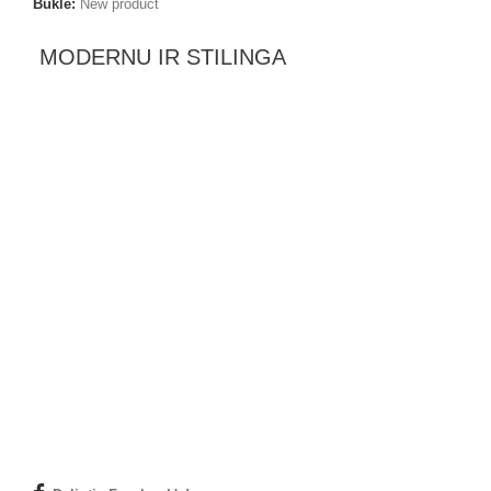
Būklė:
New product
MODERNU IR STILINGA