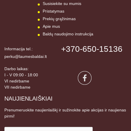
Susisiekite su mumis
Pristatymas
Prekių grąžinimas
Apie mus
Baldų naudojimo instrukcija
+370-650-15136
Informacija tel.:
perku@laumesbaldai.lt
Darbo laikas:
I - V 09:00 - 18:00
VI nedirbame
VII nedirbame
NAUJIENLAIŠKIAI
Prenumeruokite naujienlaiškį ir sužinokite apie akcijas ir naujienas
pirmi!