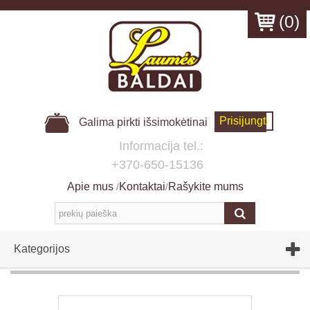
(
0
)
Prisijungti
Galima pirkti išsimokėtinai
Informacija tel.:
+370-650-15136
Apie mus
Kontaktai
Rašykite mums
/
/
Kategorijos