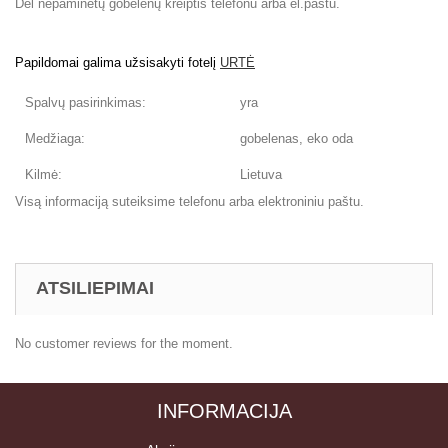
Dėl nepaminėtų gobelenų kreiptis telefonu arba el.paštu.
Papildomai galima užsisakyti fotelį
URTĖ
Spalvų pasirinkimas:
yra
Medžiaga:
gobelenas, eko oda
Kilmė:
Lietuva
Visą informaciją suteiksime telefonu arba elektroniniu paštu.
ATSILIEPIMAI
No customer reviews for the moment.
INFORMACIJA