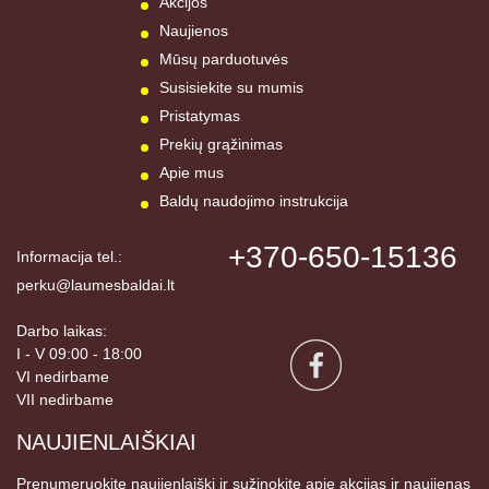
Akcijos
Naujienos
Mūsų parduotuvės
Susisiekite su mumis
Pristatymas
Prekių grąžinimas
Apie mus
Baldų naudojimo instrukcija
+370-650-15136
Informacija tel.:
perku@laumesbaldai.lt
Darbo laikas:
I - V 09:00 - 18:00
VI nedirbame
VII nedirbame
NAUJIENLAIŠKIAI
Prenumeruokite naujienlaiškį ir sužinokite apie akcijas ir naujienas