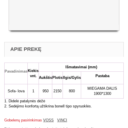
APIE PREKĘ
Išmatavimai
(mm)
Kiekis
Pavadinimas
vnt.
Pastaba
Aukštis
Plotis
Ilgis/Gylis
MIEGAMA DALIS
Sofa- lova
1
950
2150
800
1900*1300
1. Didelė patalynės dėžė
2. Sedėjimo konfortą užtikrina bonell tipo spyruoklės.
Gobelenų pasirinkimas
VOSS
VINCI