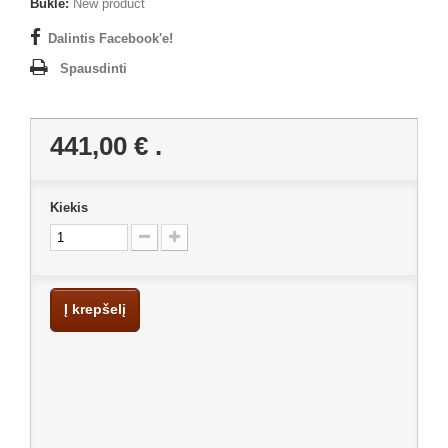
Būklė:
New product
Dalintis Facebook'e!
Spausdinti
441,00 €
.
Kiekis
Į krepšelį