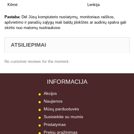
Kilmė:
Lenkija
Pastaba:
Dėl Jūsų kompiuterio nustatymų, monitoriaus raiškos,
apšvietimo ir panašių sąlygų reali baldų plokštės ar audinių spalva gali
skirtis nuo matomų nuotraukose.
ATSILIEPIMAI
No customer reviews for the moment.
INFORMACIJA
Akcijos
Naujienos
Mūsų parduotuvės
Susisiekite su mumis
Pristatymas
Prekių grąžinimas