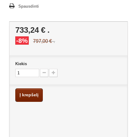
Spausdinti
733,24 €
.
-8%
.
797,00 €
Kiekis
Į krepšelį