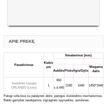
APIE PREKĘ
Išmatavimai
(mm)
Kiekis
Pavadinimas
Miegama
vnt.
Aukštis
Plotis
Ilgis/Gylis
dalis
950
Svetainės kanapa
1
2180
1040
1450*1940
ORLANDO (Liveo)
s.d.440
Patogi sofa-lova su patalynės dėže, patogus išskleidimo mechanizmas.
Baldo gamybai naudojamos zigzaginės spyruokles, porolonas.