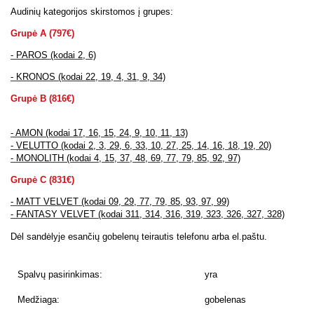
Audinių kategorijos skirstomos į grupes:
Grupė A (797€)
- PAROS (kodai 2, 6)
- KRONOS (kodai 22, 19, 4, 31, 9, 34)
Grupė B (816€)
- AMON (kodai 17, 16, 15, 24, 9, 10, 11, 13)
- VELUTTO (kodai 2, 3, 29, 6, 33, 10, 27, 25, 14, 16, 18, 19, 20)
- MONOLITH (kodai 4, 15, 37, 48, 69, 77, 79, 85, 92, 97)
Grupė C (831€)
- MATT VELVET (kodai 09, 29, 77, 79, 85, 93, 97, 99)
- FANTASY VELVET (kodai 311, 314, 316, 319, 323, 326, 327, 328)
Dėl sandėlyje esančių gobelenų teirautis telefonu arba el.paštu.
Spalvų pasirinkimas:
yra
Medžiaga:
gobelenas