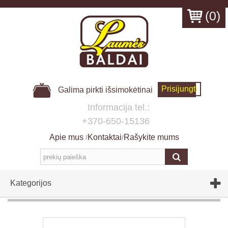
(
0
)
Prisijungti
Galima pirkti išsimokėtinai
Informacija tel.:
+370-650-15136
Apie mus
Kontaktai
Rašykite mums
/
/
Kategorijos