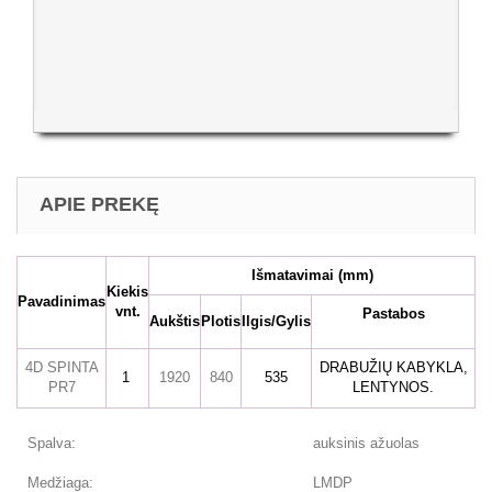
APIE PREKĘ
Išmatavimai
(mm)
Kiekis
Pavadinimas
vnt.
Pastabos
Aukštis
Plotis
Ilgis/Gylis
4D SPINTA
DRABUŽIŲ KABYKLA,
1
1920
840
535
PR7
LENTYNOS.
Spalva:
auksinis ažuolas
Medžiaga:
LMDP