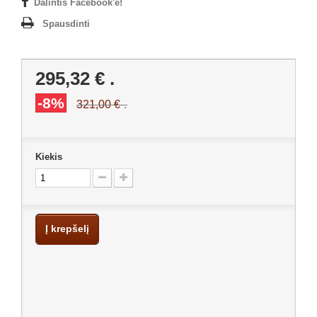
Dalintis Facebook'e!
Spausdinti
295,32 €
.
-8%
.
321,00 €
Kiekis
Į krepšelį