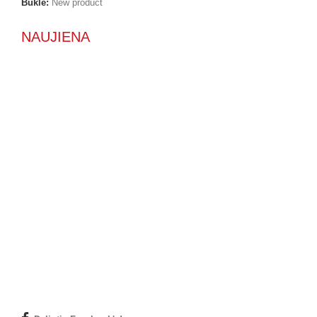
Būklė:
New product
NAUJIENA