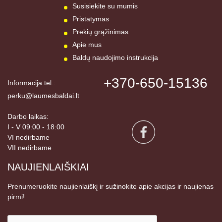
Susisiekite su mumis
Pristatymas
Prekių grąžinimas
Apie mus
Baldų naudojimo instrukcija
+370-650-15136
Informacija tel.:
perku@laumesbaldai.lt
Darbo laikas:
I - V 09:00 - 18:00
VI nedirbame
VII nedirbame
NAUJIENLAIŠKIAI
Prenumeruokite naujienlaiškį ir sužinokite apie akcijas ir naujienas
pirmi!