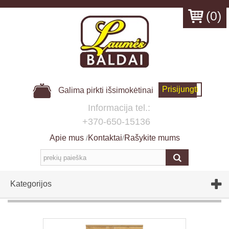
(
0
)
Prisijungti
Galima pirkti išsimokėtinai
Informacija tel.:
+370-650-15136
Apie mus
Kontaktai
Rašykite mums
/
/
Kategorijos