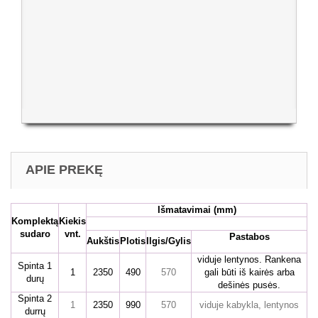
APIE PREKĘ
Išmatavimai
(mm)
Komplektą
Kiekis
sudaro
vnt.
Pastabos
Aukštis
Plotis
Ilgis/Gylis
viduje lentynos. Rankena
Spinta 1
1
2350
490
570
gali būti iš kairės arba
durų
dešinės pusės.
Spinta 2
1
2350
990
570
viduje kabykla, lentynos
durrų