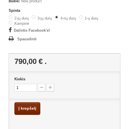
Būklė:
New product
Spinta
2-jų durų
3-jų durų
4-rių durų
1-ų durų
Kampinė
Dalintis Facebook'e!
Spausdinti
790,00 €
.
Kiekis
Į krepšelį