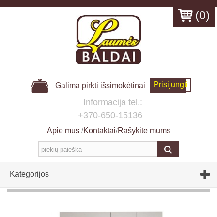
(
0
)
Prisijungti
Galima pirkti išsimokėtinai
Informacija tel.:
+370-650-15136
Apie mus
Kontaktai
Rašykite mums
/
/
Kategorijos