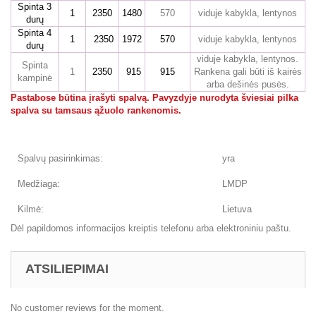
Spinta 3
1
2350
1480
570
viduje kabykla, lentynos
durų
Spinta 4
1
2350
1972
570
viduje kabykla, lentynos
durų
viduje kabykla, lentynos.
Spinta
1
2350
915
915
Rankena gali būti iš kairės
kampinė
arba dešinės pusės.
Pastabose būtina įrašyti spalvą. Pavyzdyje nurodyta šviesiai pilka
spalva su tamsaus ąžuolo rankenomis.
Spalvų pasirinkimas:
yra
Medžiaga:
LMDP
Kilmė:
Lietuva
Dėl papildomos informacijos kreiptis telefonu arba elektroniniu paštu.
ATSILIEPIMAI
No customer reviews for the moment.