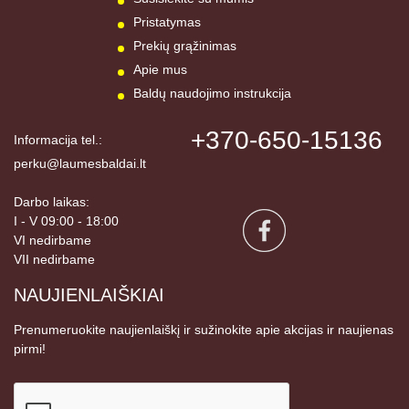
Pristatymas
Prekių grąžinimas
Apie mus
Baldų naudojimo instrukcija
+370-650-15136
Informacija tel.:
perku@laumesbaldai.lt
Darbo laikas:
I - V 09:00 - 18:00
VI nedirbame
VII nedirbame
NAUJIENLAIŠKIAI
Prenumeruokite naujienlaiškį ir sužinokite apie akcijas ir naujienas
pirmi!