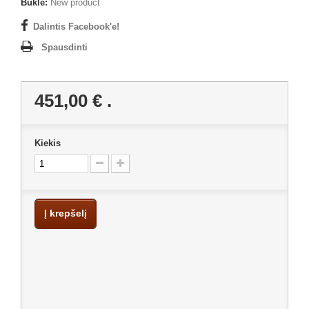
Būklė:
New product
Dalintis Facebook'e!
Spausdinti
451,00 €
.
Kiekis
Į krepšelį