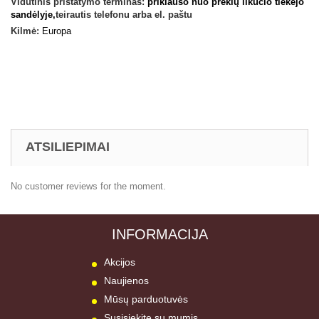
Vidutinis pristatymo terminas:
priklauso nuo prekių likučio tiekėjo
sandėlyje,
teirautis telefonu arba el. paštu
Kilmė:
Europa
ATSILIEPIMAI
No customer reviews for the moment.
INFORMACIJA
Akcijos
Naujienos
Mūsų parduotuvės
Susisiekite su mumis