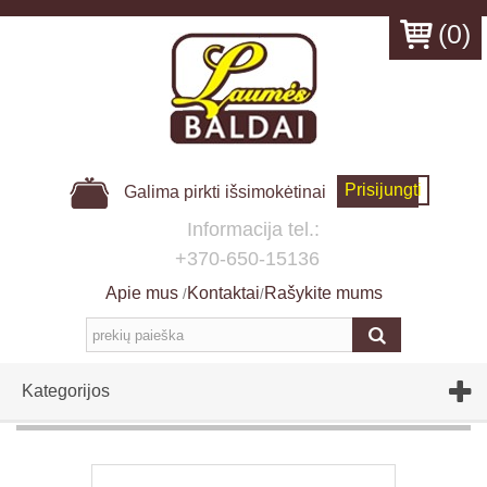
(
0
)
Prisijungti
Galima pirkti išsimokėtinai
Informacija tel.:
+370-650-15136
Apie mus
Kontaktai
Rašykite mums
/
/
Kategorijos