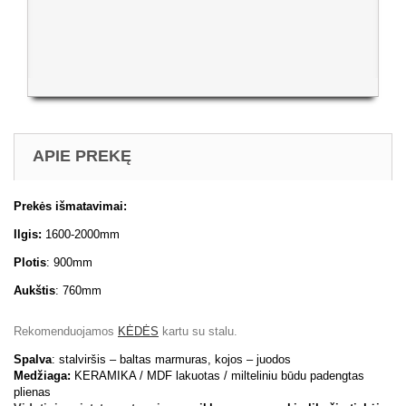
APIE PREKĘ
Prekės išmatavimai:
Ilgis:
1600-2000mm
Plotis
: 900mm
Aukštis
: 760mm
Rekomenduojamos
KĖDĖS
kartu su stalu.
Spalva
: stalviršis – baltas marmuras, kojos – juodos
Medžiaga:
KERAMIKA / MDF lakuotas / milteliniu būdu padengtas
plienas