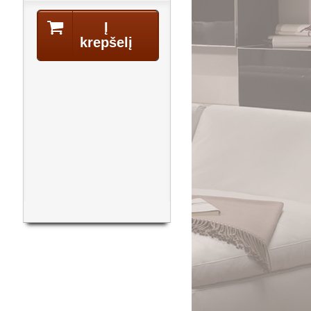
Į
krepšelį