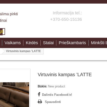
Informacija tel.:
lima pirkti
+370-650-15136
tinai
gti
Vaikams
Kėdės
Stalai
Prieškambaris
Minkšti 
Virtuvinis kampas 'LATTE
Virtuvinis kampas 'LATTE
Būklė:
New product
Dalintis Facebook'e!
Spausdinti