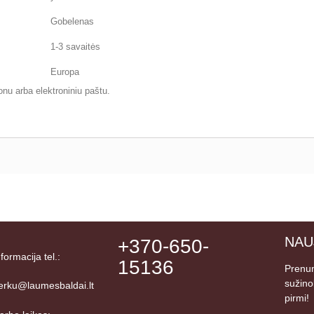
Gobelenas
1-3 savaitės
Europa
onu arba elektroniniu paštu.
NAU
+370-650-
nformacija tel.:
15136
Prenum
sužino
erku@laumesbaldai.lt
pirmi!