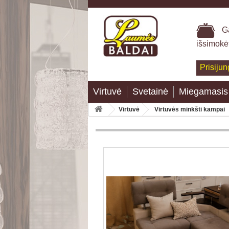
Ga
išsimokė
Prisijun
Virtuvė
Svetainė
Miegamasis
Virtuvė
Virtuvės minkšti kampai