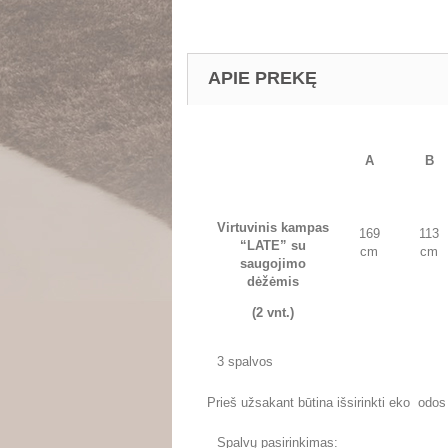
APIE PREKĘ
A
B
Virtuvinis kampas
169
113
“LATE” su
cm
cm
saugojim
o
dėžėmis
(2 vnt.)
3 spalvos
Prieš užsakant būtina išsirinkti eko odos 
Spalvų pasirinkimas: