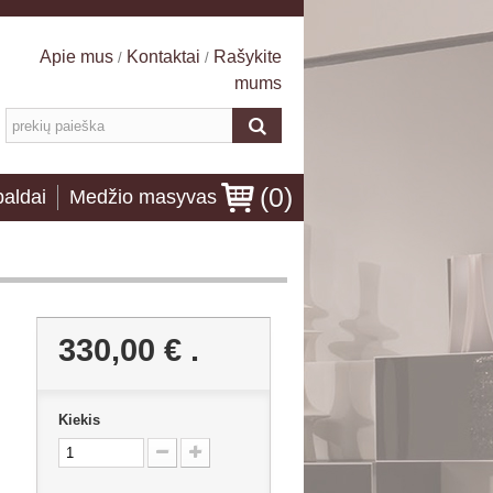
Apie mus
Kontaktai
Rašykite
/
/
mums
(
0
)
baldai
Medžio masyvas
330,00 €
.
Kiekis