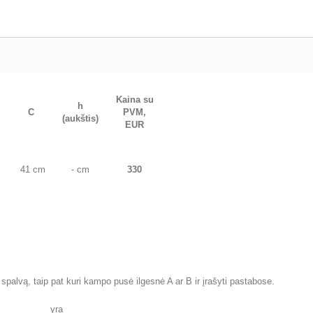
Kaina su
h
C
PVM,
(aukštis)
EUR
41 cm
- cm
330
spalvą, taip pat kuri kampo pusė ilgesnė A ar B ir įrašyti pastabose.
yra