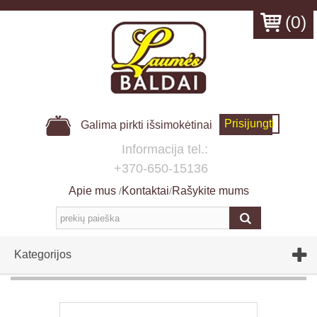
(
0
)
Prisijungti
Galima pirkti išsimokėtinai
Informacija tel.:
+370-650-15136
Apie mus
Kontaktai
Rašykite mums
/
/
Kategorijos