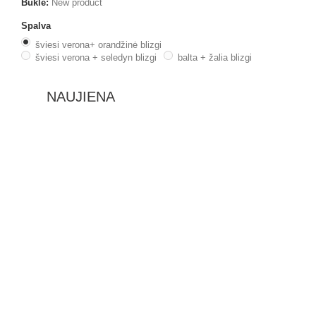
Būklė:
New product
Spalva
šviesi verona+ orandžinė blizgi
šviesi verona + seledyn blizgi
balta + žalia blizgi
NAUJIENA