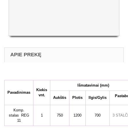
APIE PREKĘ
Išmatavimai
(mm)
Kiekis
Pavadinimas
vnt.
Pastab
Aukštis
Plotis
Ilgis/Gylis
Komp.
stalas REG
1
750
1200
700
3 STALČI
11