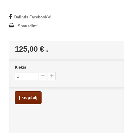
Dalintis Facebook'e!
Spausdinti
125,00 €
.
Kiekis
Į krepšelį