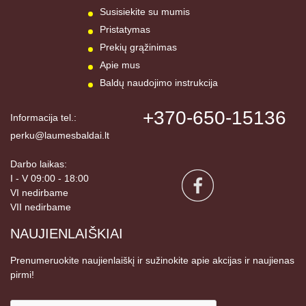
Susisiekite su mumis
Pristatymas
Prekių grąžinimas
Apie mus
Baldų naudojimo instrukcija
+370-650-15136
Informacija tel.:
perku@laumesbaldai.lt
Darbo laikas:
I - V 09:00 - 18:00
VI nedirbame
VII nedirbame
NAUJIENLAIŠKIAI
Prenumeruokite naujienlaiškį ir sužinokite apie akcijas ir naujienas
pirmi!