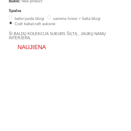
Būklė:
New product
Spalva
balta+juoda blizgi
sanoma šviesi + balta blizgi
Craft balta/craft auksinė
ŠI BALDŲ KOLEKCIJA SUKURS ŠILTĄ , JAUKŲ NAMŲ
INTERJERĄ.
NAUJIENA