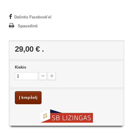
Dalintis Facebook'e!
Spausdinti
29,00 €
.
Kiekis
Į krepšelį