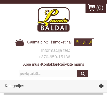
(
0
)
Prisijungti
Galima pirkti išsimokėtinai
Informacija tel.:
+370-650-15136
Apie mus
Kontaktai
Rašykite mums
/
/
Kategorijos