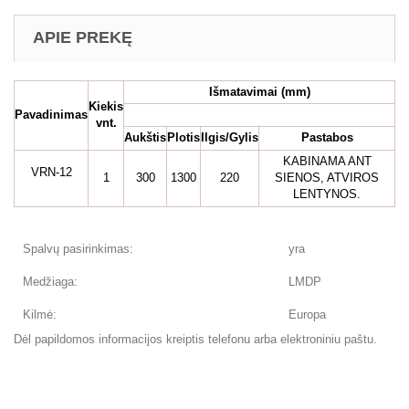
APIE PREKĘ
Išmatavimai
(mm)
Kiekis
Pavadinimas
vnt.
Aukštis
Plotis
Ilgis/Gylis
Pastabos
KABINAMA ANT
VRN-12
1
300
1300
220
SIENOS, ATVIROS
LENTYNOS.
Spalvų pasirinkimas:
yra
Medžiaga:
LMDP
Kilmė:
Europa
Dėl papildomos informacijos kreiptis telefonu arba elektroniniu paštu.