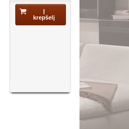
Į
krepšelį