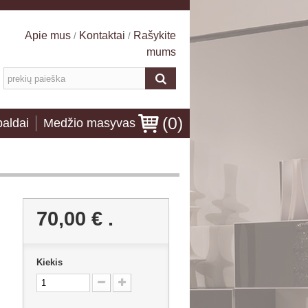
Apie mus
Kontaktai
Rašykite
/
/
mums
(
0
)
baldai
Medžio masyvas
70,00 €
.
Kiekis