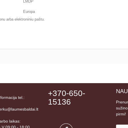
LMDP
Europa
onu arba elektroniniu paštu.
NAU
+370-650-
nformacija tel.:
15136
Prenum
sužino
erku@laumesbaldai.lt
pirmi!
arbo laikas:
 - V 09:00 - 18:00