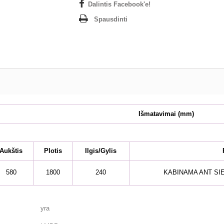
Dalintis Facebook'e!
Spausdinti
Išmatavimai
(mm)
Aukštis
Plotis
Ilgis/Gylis
580
1800
240
KABINAMA ANT SI
yra