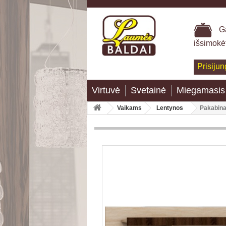
Ga
išsimokė
Prisijun
Virtuvė
Svetainė
Miegamasis
Vaikams
Lentynos
Pakabin