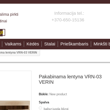
Informacija tel.:
lima pirkti
+370-650-15136
tinai
gti
Vaikams
Kėdės
Stalai
Prieškambaris
Minkšti 
ama lentyna VRN-03 VERIN
Pakabinama lentyna VRN-03
VERIN
Būklė:
New product
Spalva
balta+juoda blizgi