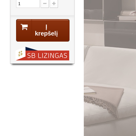
Į
krepšelį