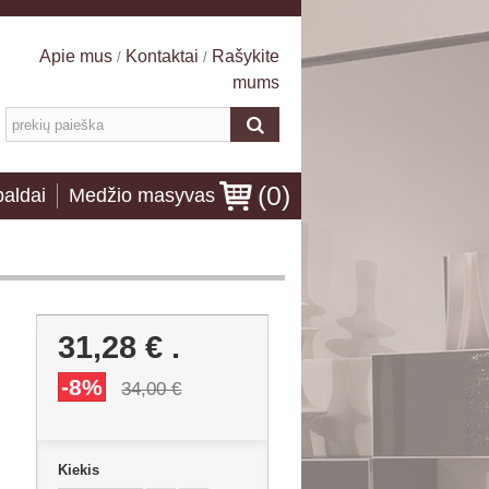
Apie mus
Kontaktai
Rašykite
/
/
mums
(
0
)
baldai
Medžio masyvas
31,28 €
.
-8%
34,00 €
Kiekis