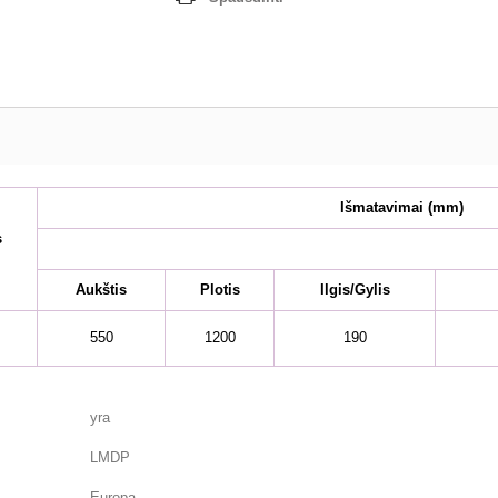
Išmatavimai
(mm)
s
Aukštis
Plotis
Ilgis/Gylis
550
1200
190
yra
LMDP
Europa