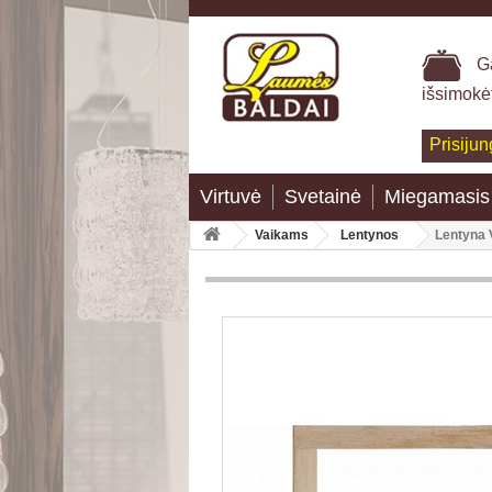
Ga
išsimokė
Prisijun
Virtuvė
Svetainė
Miegamasis
Vaikams
Lentynos
Lentyna 