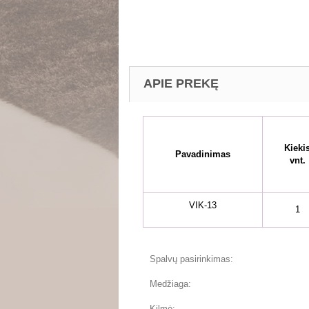
APIE PREKĘ
Kieki
Pavadinimas
vnt.
VIK-13
1
Spalvų pasirinkimas:
Medžiaga:
Kilmė: