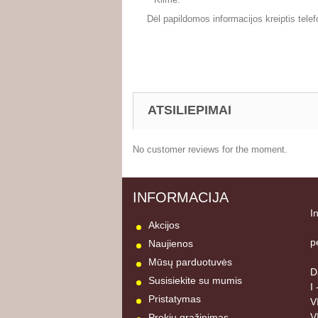
Dėl papildomos informacijos kreiptis telef
ATSILIEPIMAI
No customer reviews for the moment.
INFORMACIJA
I
Akcijos
p
Naujienos
Mūsų parduotuvės
D
Susisiekite su mumis
I
Pristatymas
V
V
Prekių grąžinimas