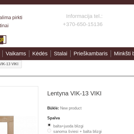
Informacija tel.:
lima pirkti
+370-650-15136
tinai
gti
Vaikams
Kėdės
Stalai
Prieškambaris
Minkšti 
VIK-13 VIKI
Lentyna VIK-13 VIKI
Būklė:
New product
Spalva
balta+juoda blizgi
sanoma šviesi + balta blizgi