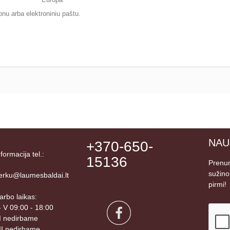
onu arba elektroniniu paštu.
NAU
+370-650-
nformacija tel.:
15136
Prenum
sužino
erku@laumesbaldai.lt
pirmi!
arbo laikas:
 - V 09:00 - 18:00
I nedirbame
II nedirbame