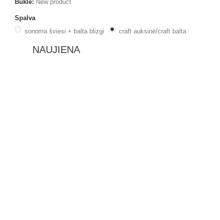
Būklė:
New product
Spalva
sonoma šviesi + balta blizgi
craft auksinė/craft balta
NAUJIENA