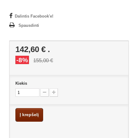
Dalintis Facebook'e!
Spausdinti
142,60 €
.
-8%
155,00 €
Kiekis
Į krepšelį