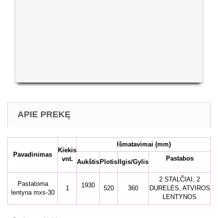
APIE PREKĘ
Išmatavimai
(mm)
Kiekis
Pavadinimas
Pastabos
vnt.
Aukštis
Plotis
Ilgis/Gylis
2 STALČIAI, 2
Pastatoma
1930
1
520
360
DURELĖS, ATVIROS
lentyna mxs-30
LENTYNOS