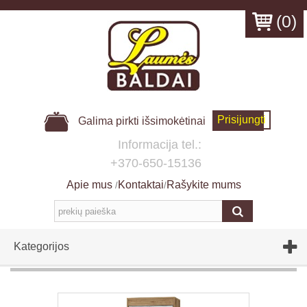
(
0
)
Prisijungti
Galima pirkti išsimokėtinai
Informacija tel.:
+370-650-15136
Apie mus
Kontaktai
Rašykite mums
/
/
Kategorijos