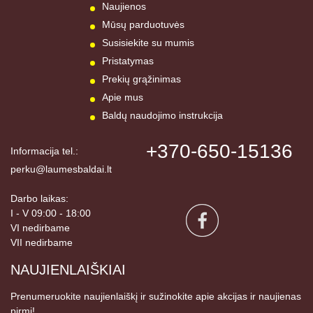
Naujienos
Mūsų parduotuvės
Susisiekite su mumis
Pristatymas
Prekių grąžinimas
Apie mus
Baldų naudojimo instrukcija
+370-650-15136
Informacija tel.:
perku@laumesbaldai.lt
Darbo laikas:
I - V 09:00 - 18:00
VI nedirbame
VII nedirbame
NAUJIENLAIŠKIAI
Prenumeruokite naujienlaiškį ir sužinokite apie akcijas ir naujienas
pirmi!