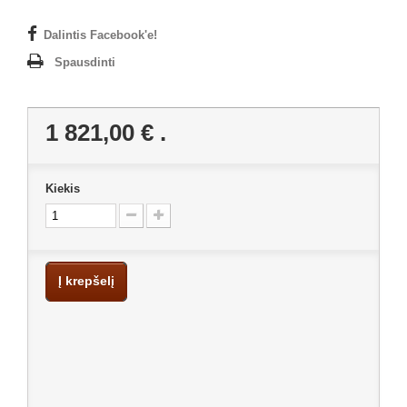
Dalintis Facebook'e!
Spausdinti
1 821,00 €
.
Kiekis
Į krepšelį