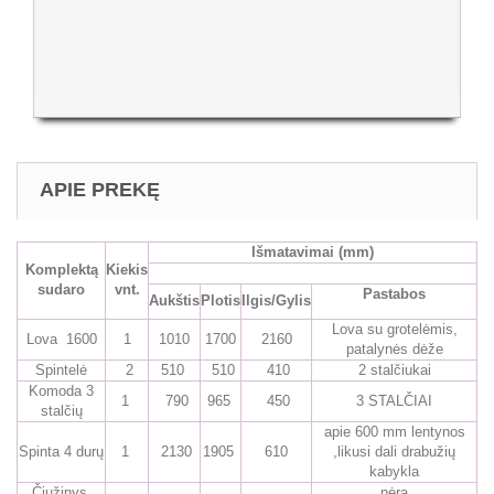
APIE PREKĘ
Išmatavimai
(mm)
Komplektą
Kiekis
sudaro
vnt.
Pastabos
Aukštis
Plotis
Ilgis/Gylis
Lova su grotelėmis,
Lova 1600
1
1010
1700
2160
patalynės dėže
Spintelė
2
510
510
410
2 stalčiukai
Komoda 3
1
790
965
450
3 STALČIAI
stalčių
apie 600 mm lentynos
Spinta 4 durų
1
2130
1905
610
,likusi dali drabužių
kabykla
Čiužinys
nėra