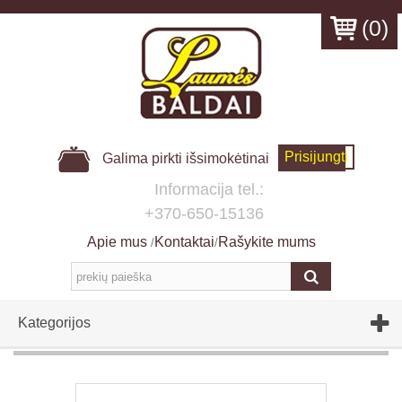
(
0
)
Prisijungti
Galima pirkti išsimokėtinai
Informacija tel.:
+370-650-15136
Apie mus
Kontaktai
Rašykite mums
/
/
Kategorijos