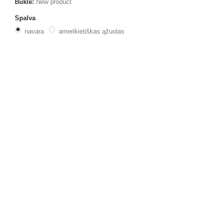
Būklė:
New product
Spalva
navara
amerikietiškas ąžuolas