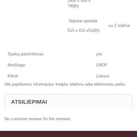
1600 x 450 x
790(h)
Naktinė spintelė
su 2 stalčiai
510 x 410 x510(h)
Spalvų pasirinkimas:
yra
Medžiaga:
LMDP
Kilmė:
Lietuva
Dėl papildomos informacijos kreiptis telefonu arba elektroniniu paštu.
ATSILIEPIMAI
No customer reviews for the moment.