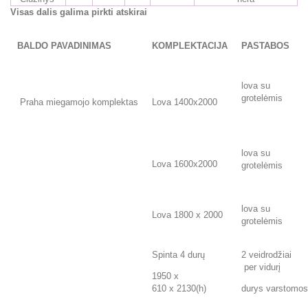
Visas dalis galima pirkti atskirai
BALDO PAVADINIMAS
KOMPLEKTACIJA
PASTABOS
lova su
grotelėmis
Praha miegamojo komplektas
Lova 1400x2000
lova su
Lova 1600x2000
grotelėmis
lova su
Lova 1800 x 2000
grotelėmis
Spinta 4 durų
2 veidrodžiai
per vidurį
1950 x
610 x 2130(h)
durys varstomos