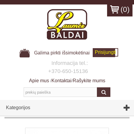
(
0
)
Prisijungti
Galima pirkti išsimokėtinai
Informacija tel.:
+370-650-15136
Apie mus
Kontaktai
Rašykite mums
/
/
Kategorijos