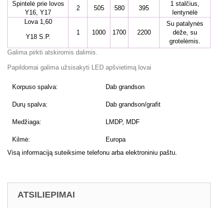
Spintelė prie lovos
1 stalčius,
2
505
580
395
Y16, Y17
lentynėlė
Lova 1,60
Su patalynės
1
1000
1700
2200
dėže, su
Y18 S.P.
grotelėmis.
Galima pirkti atskiromis dalimis.
Papildomai galima užsisakyti LED apšvietimą lovai
Korpuso spalva:
Dab grandson
Durų spalva:
Dab grandson/grafit
Medžiaga:
LMDP, MDF
Kilmė:
Europa
Visą informaciją suteiksime telefonu arba elektroniniu paštu.
ATSILIEPIMAI