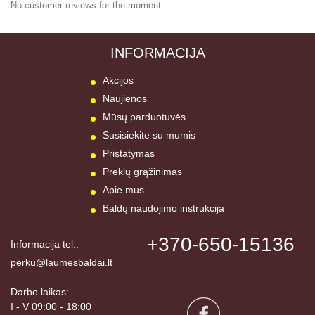
No customer reviews for the moment.
INFORMACIJA
Akcijos
Naujienos
Mūsų parduotuvės
Susisiekite su mumis
Pristatymas
Prekių grąžinimas
Apie mus
Baldų naudojimo instrukcija
+370-650-15136
Informacija tel.:
perku@laumesbaldai.lt
Darbo laikas:
I - V 09:00 - 18:00