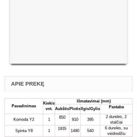
APIE PREKĘ
Išmatavimai
(mm)
Kiekis
Pavadinimas
Pastaba
vnt.
Aukštis
Plotis
Ilgis/Gylis
2 durelės, 2
850
Komoda Y2
1
910
395
stalčiai
6 durelės, su
1935
Spinta Y8
1
1490
540
veidrodžiu