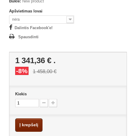
Būklė:
New product
Apšvietimas lovai
nėra
Dalintis Facebook'e!
Spausdinti
1 341,36 €
.
-8%
1 458,00 €
Kiekis
Į krepšelį