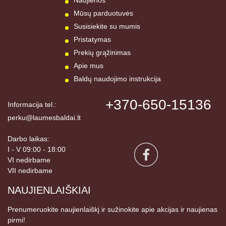
Mūsų parduotuvės
Susisiekite su mumis
Pristatymas
Prekių grąžinimas
Apie mus
Baldų naudojimo instrukcija
+370-650-15136
Informacija tel.:
perku@laumesbaldai.lt
Darbo laikas:
I - V 09:00 - 18:00
VI nedirbame
VII nedirbame
NAUJIENLAIŠKIAI
Prenumeruokite naujienlaiškį ir sužinokite apie akcijas ir naujienas
pirmi!