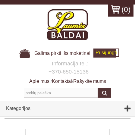
(
0
)
Prisijungti
Galima pirkti išsimokėtinai
Informacija tel.:
+370-650-15136
Apie mus
Kontaktai
Rašykite mums
/
/
Kategorijos