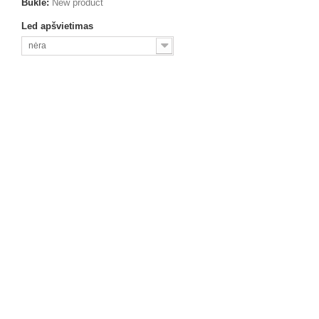
Būklė:
New product
Led apšvietimas
nėra