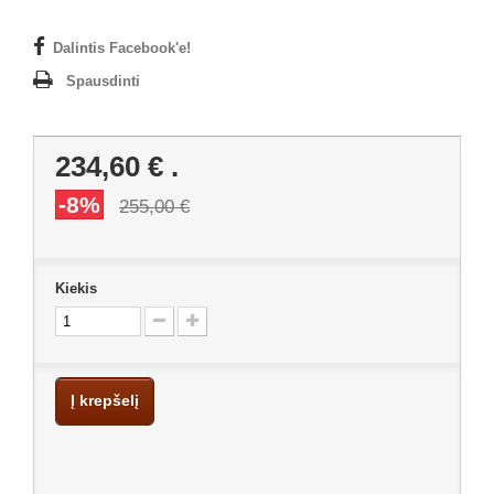
Dalintis Facebook'e!
Spausdinti
234,60 €
.
-8%
255,00 €
Kiekis
Į krepšelį