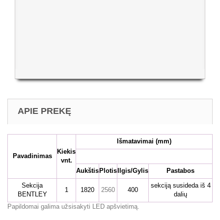
APIE PREKĘ
Išmatavimai
(mm)
Kiekis
Pavadinimas
vnt.
Aukštis
Plotis
Ilgis/Gylis
Pastabos
Sekcija
sekciją susideda iš 4
1
1820
2560
400
BENTLEY
dalių
Papildomai galima užsisakyti LED apšvietimą.