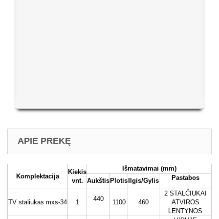
APIE PREKĘ
Išmatavimai
(mm)
Kiekis
Komplektacija
Pastabos
vnt.
Aukštis
Plotis
Ilgis/Gylis
2 STALČIUKAI
440
TV staliukas mxs-34
1
1100
460
ATVIROS
LENTYNOS