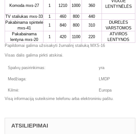
VIDUJE
Komoda mxs-27
1
1210
1000
360
LENTYNĖLĖS
TV staliukas mxs-33
1
460
800
440
Pakabinama spintelė
DURELĖS
1
840
800
310
mxs-41
VARSTOMOS
Pakabainama
ATVIROS
1
420
1100
220
lentyna mxs-20
LENTYNOS
Papildomai galima užsisakyti žurnalinį staliuką MXS-16
Visas dalis galima pirkti atskirai.
Spalvų pasirinkimas:
yra
Medžiaga:
LMDP
Kilmė:
Europa
Visą informaciją suteiksime telefonu arba elektroniniu paštu.
ATSILIEPIMAI