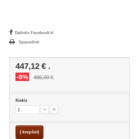
Dalintis Facebook'e!
Spausdinti
447,12 €
.
-8%
486,00 €
Kiekis
Į krepšelį