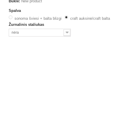
Būklė:
New product
Spalva
sonoma šviesi + balta blizgi
craft auksinė/craft balta
Žurnalinis staliukas
nėra