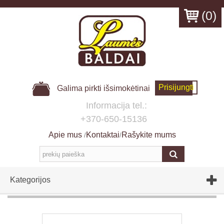
(
0
)
Prisijungti
Galima pirkti išsimokėtinai
Informacija tel.:
+370-650-15136
Apie mus
Kontaktai
Rašykite mums
/
/
Kategorijos