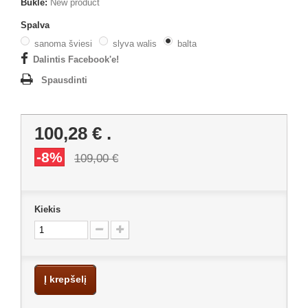
Būklė:
New product
Spalva
sanoma šviesi
slyva walis
balta
Dalintis Facebook'e!
Spausdinti
100,28 €
.
-8%
109,00 €
Kiekis
Į krepšelį