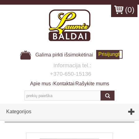
(
0
)
Prisijungti
Galima pirkti išsimokėtinai
Informacija tel.:
+370-650-15136
Apie mus
Kontaktai
Rašykite mums
/
/
Kategorijos