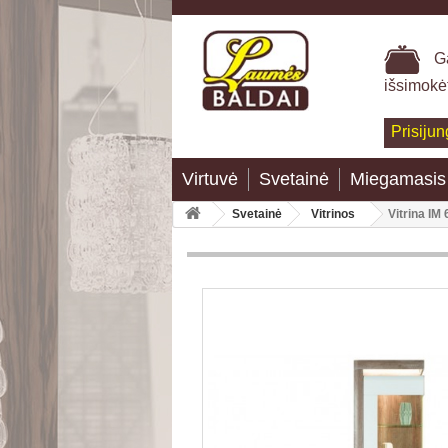
Ga
išsimokė
Prisijun
Virtuvė
Svetainė
Miegamasis
Svetainė
Vitrinos
Vitrina IM