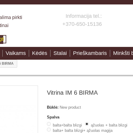
Informacija tel.:
lima pirkti
+370-650-15136
tinai
gti
Vaikams
Kėdės
Stalai
Prieškambaris
Minkšti 
 6 BIRMA
Vitrina IM 6 BIRMA
Būklė:
New product
Spalva
balta+balta blizgi
ąžuolas + balta blizgi
balta+ balta blizgi+ ąžuolas magija