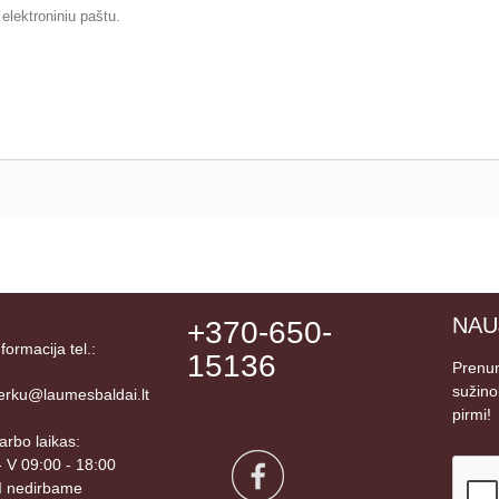
elektroniniu paštu.
NAU
+370-650-
nformacija tel.:
15136
Prenum
sužino
erku@laumesbaldai.lt
pirmi!
arbo laikas:
 - V 09:00 - 18:00
I nedirbame