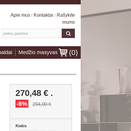
Apie mus
Kontaktai
Rašykite
/
/
mums
(
0
)
baldai
Medžio masyvas
270,48 €
.
-8%
294,00 €
Kiekis