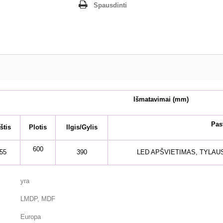
Spausdinti
Išmatavimai
(mm)
Pas
štis
Plotis
Ilgis/Gylis
600
55
390
LED APŠVIETIMAS, TYLA
yra
LMDP, MDF
Europa