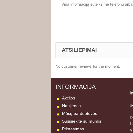
Visą informaciją suteiksime telefonu arba 
ATSILIEPIMAI
No customer reviews for the moment.
INFORMACIJA
I
Akcijos
p
Naujienos
Mūsų parduotuvės
D
Susisiekite su mumis
I
Pristatymas
V