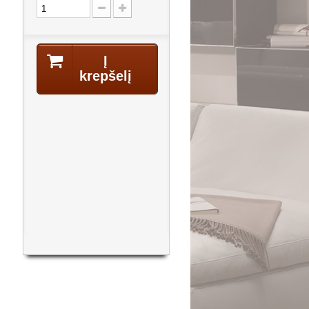
Į
krepšelį